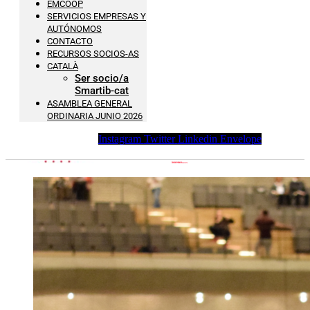
EMCOOP
SERVICIOS EMPRESAS Y
AUTÓNOMOS
CONTACTO
RECURSOS SOCIOS-AS
CATALÀ
Ser socio/a
Smartib-cat
ASAMBLEA GENERAL
ORDINARIA JUNIO 2026
Instagram
Twitter
Linkedin
Envelope
TE ACOMPAÑAMOS
EN LA GESTIÓN DE TU PROYEC
TO